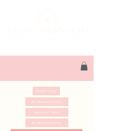
Zurück Shop
Bio Baumwollsatin
Swim and Sport
Bio Baumwollvoile