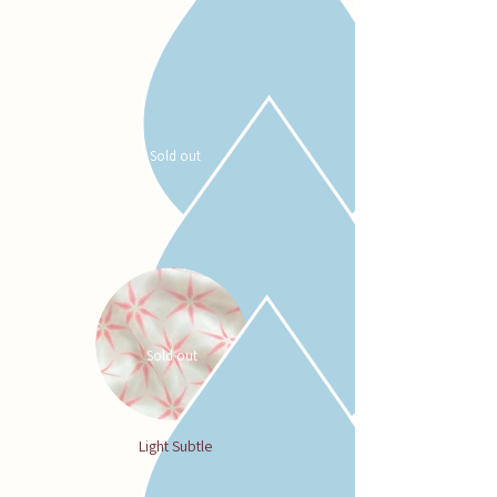
Sold out
Sold out
Light Subtle