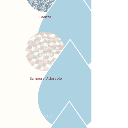
Faenza
Sold out
Samouraï Adorable
Sold out