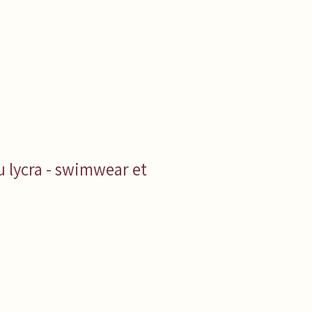
u lycra - swimwear et
eis