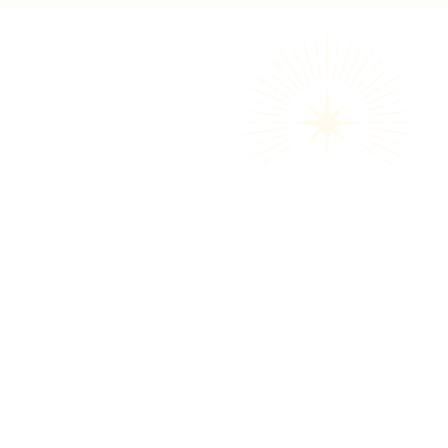
Allgemeine
Geschäftsbedingungen
Entreprise non soumise à la TVA
Contact pros
akiko@akikosmood.com