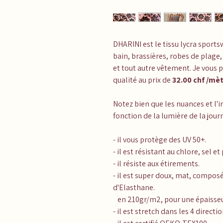
DHARINI
est le tissu lycra sport
bain, brassières, robes de plage,
et tout autre vêtement. Je vous 
qualité au prix de
32.00 chf /mètr
Notez bien que les nuances et l'i
fonction de la lumière de la journ
- il vous protège des UV 50+.
- il est résistant au chlore, sel et
- il résiste aux étirements.
- il est super doux, mat, compos
d'Elasthane.
en 210gr/m2, pour une épaisseur
- il est stretch dans les 4 directio