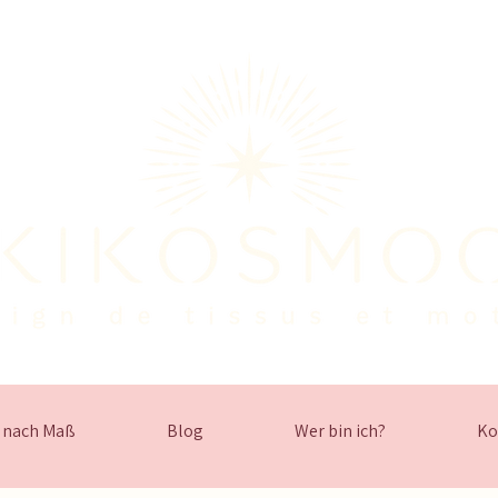
nach Maß
Blog
Wer bin ich?
Ko