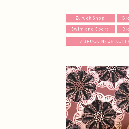
Zurück Shop
Bi
Swim and Sport
Bi
ZURÜCK NEUE KOLL