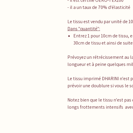
- il est certifié OEKO-TEX100
- il a un taux de 70% d'élasticité
Le tissu est vendu par unité de 1
Dans "quantité":
Entrez 1 pour 10cm de tissu, e
30cm de tissu et ainsi de suite.
Prévoyez un rétrécissement au la
longueur et à peine quelques mil
Le tissu imprimé DHARINI n'est p
prévoir une doublure si vous le 
Notez bien que le tissu n'est pas
longs frottements intensifs avec