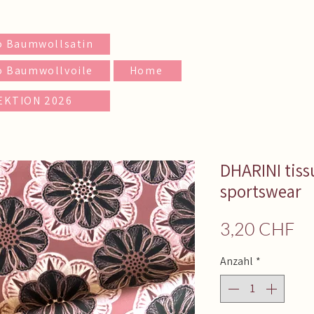
o Baumwollsatin
o Baumwollvoile
Home
EKTION 2026
DHARINI tiss
sportswear
Pr
3,20 CHF
Anzahl
*