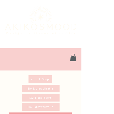
Zurück Shop
Bio Baumwollsatin
Swim and Sport
Bio Baumwollvoile