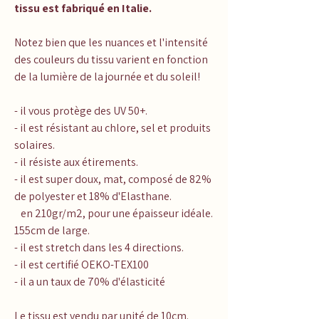
tissu est fabriqué en Italie.
Notez bien que les nuances et l'intensité
des couleurs du tissu varient en fonction
de la lumière de la journée et du soleil!
- il vous protège des UV 50+.
- il est résistant au chlore, sel et produits
solaires.
- il résiste aux étirements.
- il est super doux, mat, composé de 82%
de polyester et 18% d'Elasthane.
en 210gr/m2, pour une épaisseur idéale.
155cm de large.
- il est stretch dans les 4 directions.
- il est certifié OEKO-TEX100
- il a un taux de 70% d'élasticité
Le tissu est vendu par unité de 10cm.