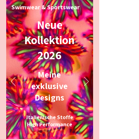
Swimwear & Sportswear
Neue
Kollektion
2026
Meine
exklusive
Designs
Italienische Stoffe
High Performance