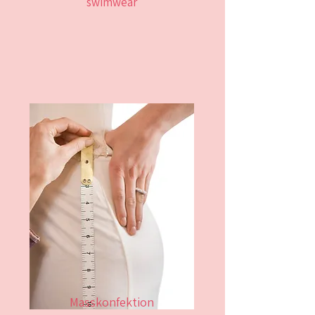
swimwear
Masskonfektion