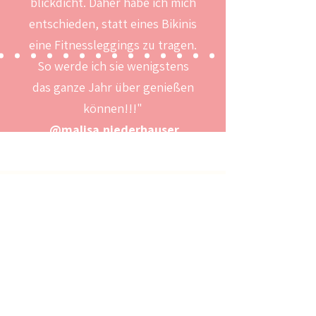
blickdicht. Daher habe ich mich
entschieden, statt eines Bikinis
eine Fitnessleggings zu tragen.
So werde ich sie wenigstens
das ganze Jahr über genießen
können!!!"
@malisa.niederhauser
INSTAGRAM
@akikosmood
#akikosmoodfabrics